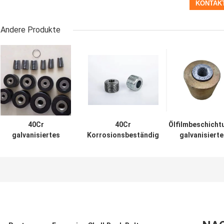
Andere Produkte
40Cr
40Cr
Ölfilmbeschicht
galvanisiertes
Korrosionsbeständig
galvanisierte
geschweißtes
geschweißtes
zuverlässige
Ankerfass
Ankerfass Stabiles
Ankerfässer für 
Ankerfass Einfach zu
marine Anwend
installieren