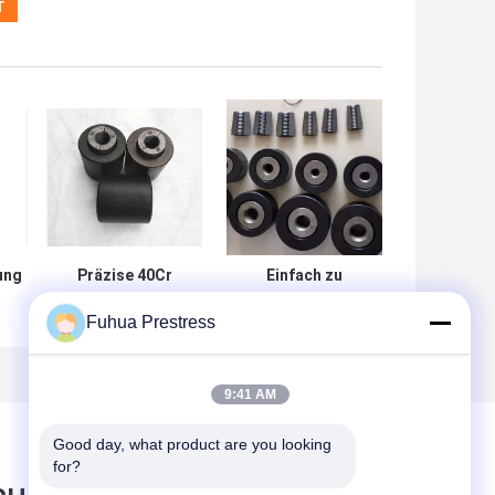
ung
Präzise 40Cr
Einfach zu
galvanisierte
installieren
Fuhua Prestress
verbesserte
Galvanisierte
die
Ankerfässer /
40Cr Stahl
ung
Ankerfässer für
Ankerfässer für
mühelose
Anker
9:41 AM
Verankerung
Good day, what product are you looking 
for?