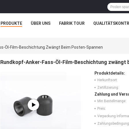
PRODUKTE
ÜBER UNS
FABRIK TOUR
QUALITÄTSKONTR
ss-Öl-Film-Beschichtung Zwängt Beim Posten-Spannen
Rundkopf-Anker-Fass-Öl-Film-Beschichtung zwängt 
Produktdetails:
Herkunftsort:
Zertifizierung:
Zahlung und Vers
Min Bestellmenge:
Preis:
Verpackung Informa
Zahlungsbedingung