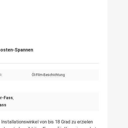
Posten-Spannen
k:
Öl-Film-Beschichtung
r-Fass
,
ass
nstallationswinkel von bis 18 Grad zu erzielen