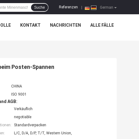
Referenzen
Suche
|
German
OLLE
KONTAKT
NACHRICHTEN
ALLE FÄLLE
beim Posten-Spannen
CHINA
ISO 9001
and AGB:
Verkäuflich
negotiable
tionen:
Standardverpacken
en:
L/C, D/A, D/P, T/T, Western Union,