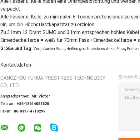
Alle Fässer u. Keile haben eine Ölfilmbeschichtung und werden i
verpackt
Alle Fässer u. Keile, zu minimalen 8 Tonnen pretensioned zu sein
ein, um die Höchstlastkapazität zu erzielen
Zu 31mm 12 Draht SUMO und 31mm entsprechen hohles Kabel 
Eimerdeckelfarbe = weiß für 70mm Fass • Eimerdeckelfarbe = 
,
,
Größe und Tag:
Vorgußanker-Fass
Heißes geschmiedetes Anker-Fass
Posten 
Kontaktdaten
Senden Sie
CANGZHOU FUHUA PRESTRESS TECHNOLOGY
CO., LTD
Ansprechpartner:
Mr. Victor
Telefon:
+86-18614058820
Faxen:
86-0317-4710299