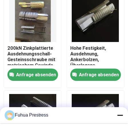
Fabrik Tour
Qualitätskontrolle
200kN Zinkplattierte
Hohe Festigkeit,
Kontakt
Ausdehnungsschall-
Ausdehnung,
Gesteinsschraube mit
Ankerbolzen,
metrischem Gewinde
Überlegene
Nachrichten
Haltbarkeit und
Anfrage absenden
Anfrage absenden
Zuverlässigkeit
Alle Fälle
Spannsystem des verbundenen Postens
Fuhua Prestress
Postenspannungskeile