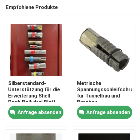
Empfohlene Produkte
Silberstandard-
Metrische
Unterstützung für die
Spannungsschleifschraub
Erweiterung Shell
für Tunnelbau und
Startseite
Rock Bolt drei Blatt
Bergbau
Anfrage absenden
Anfrage absenden
Produkte
Über uns