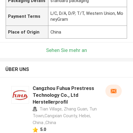
Packaging Details
standard packaging
L/C, D/A, D/P, T/T, Western Union, Mo
Payment Terms
neyGram
Place of Origin
China
Sehen Sie mehr an
ÜBER UNS
Cangzhou Fuhua Prestress
Technology Co., Ltd
Herstellerprofil
Tian Village, Zhang Guan, Tun
Town,Cangxian County, Hebei,
China ,China
5.0