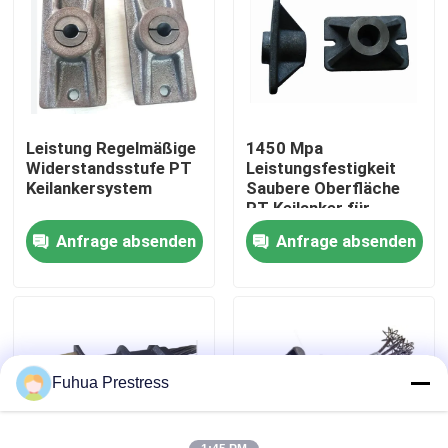
Fabrik Tour
Qualitätskontrolle
Leistung Regelmäßige
1450 Mpa
Widerstandsstufe PT
Leistungsfestigkeit
Kontakt
Keilankersystem
Saubere Oberfläche
PT Keilanker für
Nachspannung
Anfrage absenden
Anfrage absenden
Nachrichten
Alle Fälle
Spannsystem des verbundenen Postens
Fuhua Prestress
Postenspannungskeile