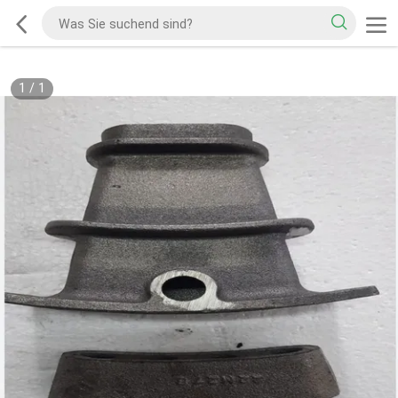
1
/
1