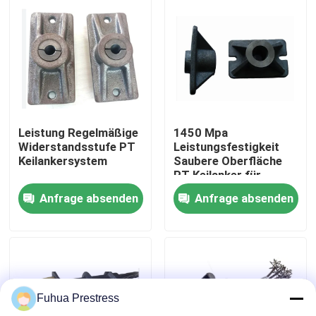
Fabrik Tour
Qualitätskontrolle
Kontakt
Leistung Regelmäßige
1450 Mpa
Widerstandsstufe PT
Leistungsfestigkeit
Keilankersystem
Saubere Oberfläche
Nachrichten
PT Keilanker für
Nachspannung
Anfrage absenden
Anfrage absenden
Alle Fälle
Spannsystem des verbundenen Postens
Fuhua Prestress
Postenspannungskeile