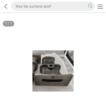
1
/
1