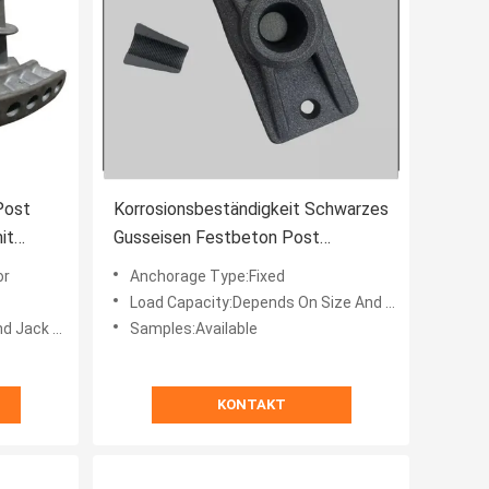
Post
Korrosionsbeständigkeit Schwarzes
it
Gusseisen Festbeton Post
er
Spannungssystem mit verfügbaren
or
Anchorage Type:Fixed
Proben
Load Capacity:Depends On Size And Design
 And Pump
Samples:Available
KONTAKT