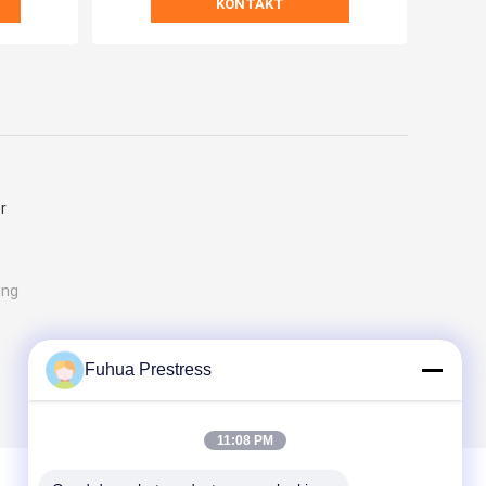
KONTAKT
r
ung
Fuhua Prestress
11:08 PM