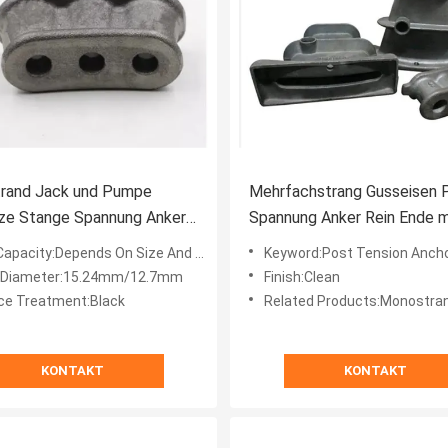
rand Jack und Pumpe
Mehrfachstrang Gusseisen 
ze Stange Spannung Anker
Spannung Anker Rein Ende m
ionsbeständigkeit OEM
mehreren Strang Durchmess
apacity:Depends On Size And Design
Keyword:Post Tension Anch
 verfügbar
 Diameter:15.24mm/12.7mm
Finish:Clean
ce Treatment:Black
Related Products:Monostrand Jack
KONTAKT
KONTAKT