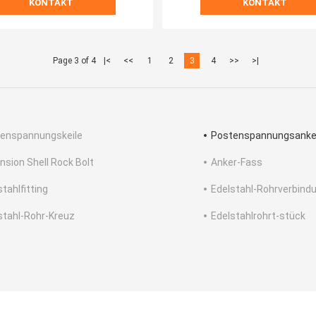
KONTAKT
KONTAKT
Page 3 of 4
|<
<<
1
2
3
4
>>
>|
enspannungskeile
Postenspannungsanke
nsion Shell Rock Bolt
Anker-Fass
tahlfitting
Edelstahl-Rohrverbind
stahl-Rohr-Kreuz
Edelstahlrohrt-stück