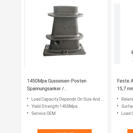
1450Mpa Gusseisen-Posten
Feste A
Spannungsanker /
15,7 m
Spannungsankerstrang mit
Load Capacity:Depends On Size And Design
Relate
Strangendurchmesser 12,7 mm
Yield Strength:1450Mpa
Surfa
Service:OEM
Load C