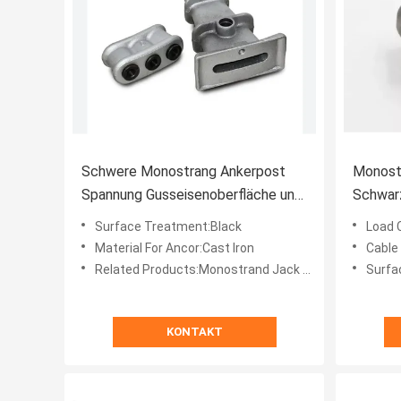
Schwere Monostrang Ankerpost
Monost
Spannung Gusseisenoberfläche und
Schwar
mehrere Strangendurchmesser
Korros
Surface Treatment:Black
Load C
Service
Material For Ancor:Cast Iron
Cable
Related Products:Monostrand Jack And Pump
Surfa
KONTAKT