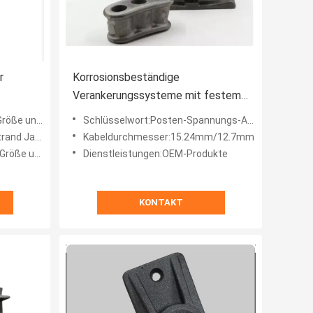
r
Korrosionsbeständige
Verankerungssysteme mit festem
Verankerungstyp aus Gusseisen
und Design
Schlüsselwort:Posten-Spannungs-Anker
 und Pumpe
Kabeldurchmesser:15.24mm/12.7mm
und Design
Dienstleistungen:OEM-Produkte
KONTAKT