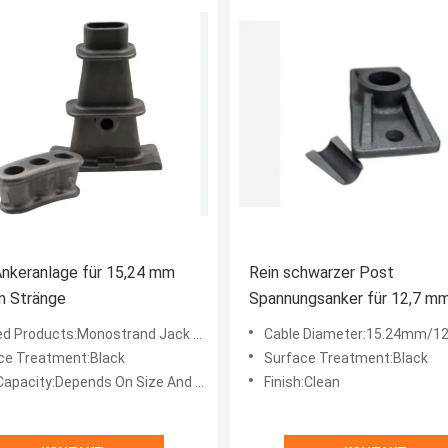
nkeranlage für 15,24 mm
Rein schwarzer Post
m Stränge
Spannungsanker für 12,7 m
Kabeldurchmesser Festank
d Products:Monostrand Jack And Pump
Cable Diameter:15.24mm/1
Typ verfügbare Proben
ce Treatment:Black
Surface Treatment:Black
apacity:Depends On Size And Design
Finish:Clean