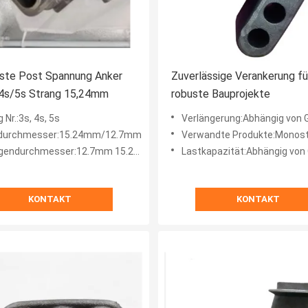
ste Post Spannung Anker
Zuverlässige Verankerung fü
/4s/5s Strang 15,24mm
robuste Bauprojekte
 Nr.:3s, 4s, 5s
Verlängerung:Abhängig von Größe 
ldurchmesser:15.24mm/12.7mm
Verwandte Produkte:Monostrand Jack
endurchmesser:12.7mm 15.2mm 15.7mm
Lastkapazität:Abhängig von Größe 
KONTAKT
KONTAKT