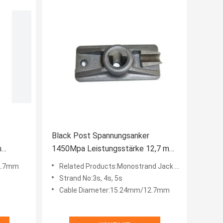
Black Post Spannungsanker
m
1450Mpa Leistungsstärke 12,7 mm
erung
15,2 mm 15,7 mm
2.7mm
Related Products:Monostrand Jack And Pump
Strangendurchmesser
Strand No:3s, 4s, 5s
Cable Diameter:15.24mm/12.7mm